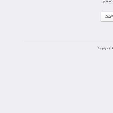
If you wo
호스
Copyright (c)