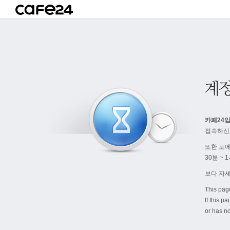
카페24입
접속하신
또한 도
30분 ~
보다 자
This pag
If this p
or has no